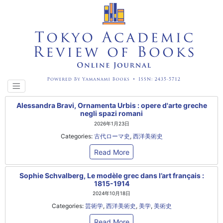
Alessandra Bravi, Ornamenta Urbis : opere d'arte greche
negli spazi romani
2026年1月23日
Categories:
古代ローマ史
,
西洋美術史
Read More
Sophie Schvalberg, Le modèle grec dans l’art français :
1815-1914
2024年10月18日
Categories:
芸術学
,
西洋美術史
,
美学
,
美術史
Read More