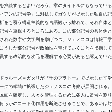
を熟読するとよいだろう。章のタイトルにもなっている
ィアンの記号学」に対抗してガタリが提示した独自の記
析をも覆う構造主義的な言語観から離れて、それ自体と
記号を重視するところにある。この部分記号の具体例と
された数字や文字列を挙げつつ、ジェノスコは情報工学
こうした部分記号が政治性を帯びていくことを指摘して
員する政治的な次元を理解する必要があると訴えていた」（
ドゥルーズ＝ガタリが『千のプラトー』で提示した平滑
ークの領域に拡張したジェノスコの考察が展開される。
区画を確定し、人々を管理するために各人に番号を割り
何らかのコード化作用を断絶させることで、あるいは封
たりするような平滑的要素を再導入することで」（p. 1