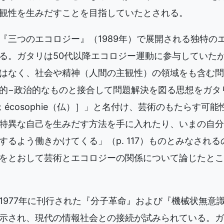
観性を生みだすことを目指していたとされる。
『三つのエコロジー』（1989年）で展開される独特の
る。ガタリは50代以降エコロジー運動に参与していた
はなく、社会や精神（人間の主観性）の領域をも含む問
的−政治的なものと接合して問題解決を図る思想をガタ
英）；écosophie（仏）］」と名付け、芸術のもたらす可
特異な自己を生みだす方法を手に入れたり、いまの自分
するよう働きかけてくる」（p. 117）ものとみなされ
をとおして芸術とエコロジーの関係について論じたとこ
1977年に刊行された『分子革命』および『機械状無意
示され、現代の情報社会との接続が試みられている。ガ