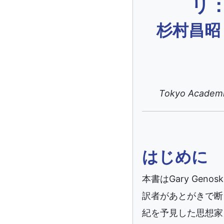
リ
杉村昌昭
Tokyo Academi
はじめに
本書はGary Genosk
訳者があとがきで断
紀を予見した思想家