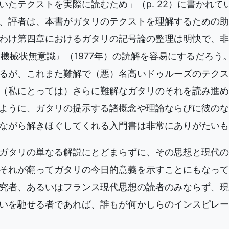
いたテクストを実際に読むため」（p. 22）に書かれて
、評者は、本書がガタリのテクストを理解するための助
わけ第四章におけるガタリの記号論の整理は明快で、非
や『機械状無意識』（1977年）の読解を容易にするだろ
るが、これまた難解で（悪）名高いドゥルーズのテクス
（私にとっては）さらに難解なガタリのそれを読み進め
ように、ガタリの提示する諸概念や理論ならびに彼のな
ながら解きほぐしてくれる入門書は非常にありがたいも
ガタリの単なる解説にとどまらずに、その思想と現代の
それが翻ってガタリの今日的意義を示すことにもなって
究者、あるいはフランス現代思想の読者のみならず、現
いを馳せる者であれば、誰もが何かしらのインスピレー