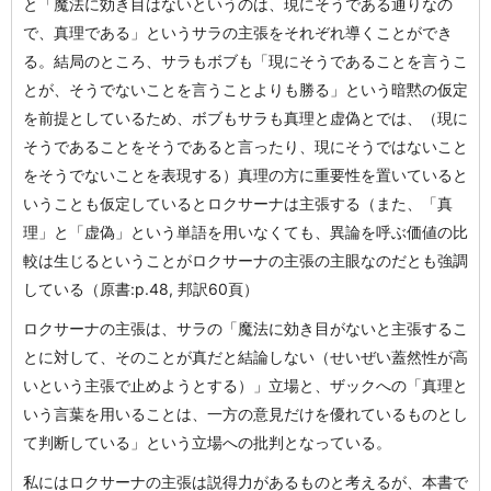
と「魔法に効き目はないというのは、現にそうである通りなの
で、真理である」というサラの主張をそれぞれ導くことができ
る。結局のところ、サラもボブも「現にそうであることを言うこ
とが、そうでないことを言うことよりも勝る」という暗黙の仮定
を前提としているため、ボブもサラも真理と虚偽とでは、（現に
そうであることをそうであると言ったり、現にそうではないこと
をそうでないことを表現する）真理の方に重要性を置いていると
いうことも仮定しているとロクサーナは主張する（また、「真
理」と「虚偽」という単語を用いなくても、異論を呼ぶ価値の比
較は生じるということがロクサーナの主張の主眼なのだとも強調
している（原書:p.48, 邦訳60頁）
ロクサーナの主張は、サラの「魔法に効き目がないと主張するこ
とに対して、そのことが真だと結論しない（せいぜい蓋然性が高
いという主張で止めようとする）」立場と、ザックへの「真理と
いう言葉を用いることは、一方の意見だけを優れているものとし
て判断している」という立場への批判となっている。
私にはロクサーナの主張は説得力があるものと考えるが、本書で