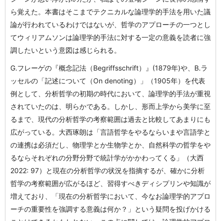
ら覚えた。本書はそこまでテクニカルな論理学的手法を用いた議
論が行われているわけではないが、哲学のアプローチの一つとし
てウィリアムソンは論理学的手法に対する一定の意義を読者に強
調したいという意図は感じられる。
G.フレーゲの『概念記法（Begriffsschrift）』(1879年)や、B.ラ
ッセルの「記述について（On denoting）」（1905年）を代表
例として、分析哲学の初期の時代において、論理学的手法が重視
されていたのは、明らかである。しかし、形而上学から美学に至
るまで、現代の分析哲学の考察範囲は過去と比較してあまりにも
広がっている。大西琢朗は「言語哲学をやるならいまや言語学と
の連携は必須だし、物理学とか生物学とか、自然科学の哲学をや
るならそれぞれの分野分野で統計学がかかわってくる」（大西
2022: 97）と現在の分析哲学の状況を指摘するが、確かに分析
哲学の考察範囲が広がるほど、習得すべきディシプリンや知識が
増えており、「現在の分析哲学において、今なお論理学的アプロ
ーチの重要性を強調する意義は何か？」という疑問を投げかける