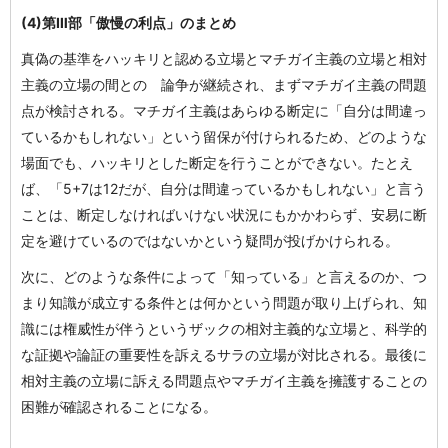
(4)第Ⅲ部「傲慢の利点」のまとめ
真偽の基準をハッキリと認める立場とマチガイ主義の立場と相対
主義の立場の間との 論争が継続され、まずマチガイ主義の問題
点が検討される。マチガイ主義はあらゆる断定に「自分は間違っ
ているかもしれない」という留保が付けられるため、どのような
場面でも、ハッキリとした断定を行うことができない。たとえ
ば、「5+7は12だが、自分は間違っているかもしれない」と言う
ことは、断定しなければいけない状況にもかかわらず、安易に断
定を避けているのではないかという疑問が投げかけられる。
次に、どのような条件によって「知っている」と言えるのか、つ
まり知識が成立する条件とは何かという問題が取り上げられ、知
識には権威性が伴うというザックの相対主義的な立場と、科学的
な証拠や論証の重要性を訴えるサラの立場が対比される。最後に
相対主義の立場に訴える問題点やマチガイ主義を擁護することの
困難が確認されることになる。