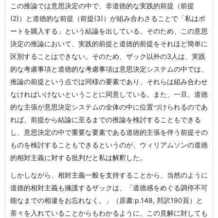
この推論では意思決定の中で、非道徳的な実践的前提（前提
(2)）と道徳的な前提（前提(3)）が組み合わさることで「私はボ
ートを購入する」という結論を出している。そのため、この意思
決定の推論において、実践的前提と道徳的前提をそれほど簡単に
区別することはできない。そのため、ザック以外の3人は、実践
的な考慮事項と道徳的な考慮事項は意思決定システムの中では、
推論の前提という点では同様の要素であり、それらは組み合わせ
なければいけないということに同意している。また、一旦、道徳
的な主張が意思決定システムの全体の中に位置づけられるのであ
れば、前提から結論に至るまでの推論を検討することもできる
し、意思決定の中で重要な要素である道徳的主張を伴う前提その
ものを検討することもできるというのが、ウィリアムソンの道徳
的相対主義に対する批判だと私は解釈した。
しかしながら、相対主義一般を支持することから、当然のように
道徳的相対主義も擁護するザックは、「道徳感をめぐる調停不可
能なまでの相違をお忘れなく。」（原書:p.148, 邦訳190頁）と
茶々を入れていることからもわかるように、この見解に対しても