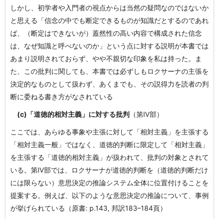
しかし、初学者や入門者の視点からは当然の疑問なのではないか
と思える「信念の中でも断定できるものが知識だとするのであれ
ば、（断定はできないが）蓋然性の高い内容で構成された信念
は、なぜ知識と呼べないのか」という点に対する説明が本書では
あまり説明されておらず、やや不親切な印象を私は持った。ま
た、この批判に関しても、本書では必ずしもロクサーナの主張を
決定的なものとして扱わず、あくまでも、その説得力を読者の判
断に委ねる書き方がなされている
(c)「道徳的相対主義」に対する批判
（第Ⅳ部）
ここでは、あらゆる事象や主張に対して「相対主義」を主張する
「相対主義一般」ではなく、道徳的判断に限定して「相対主義」
を主張する「道徳的相対主義」が扱われて、批判の対象とされて
いる。第Ⅳ部では、ロクサーナが道徳的判断を（道徳的判断だけ
には限らない）意思決定の推論システム全体に位置付けることを
提案する。例えば、以下のような意思決定の推論について、事例
が挙げられている（原書: p.143, 邦訳183–184頁）