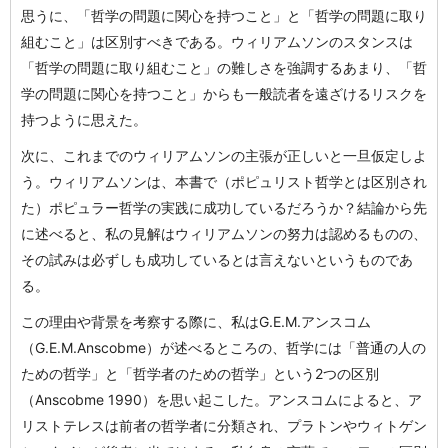
思うに、「哲学の問題に関心を持つこと」と「哲学の問題に取り
組むこと」は区別すべきである。ウィリアムソンのスタンスは
「哲学の問題に取り組むこと」の難しさを強調するあまり、「哲
学の問題に関心を持つこと」からも一般読者を遠ざけるリスクを
持つように思えた。
次に、これまでのウィリアムソンの主張が正しいと一旦仮定しよ
う。ウィリアムソンは、本書で（ポピュリスト哲学とは区別され
た）ポピュラー哲学の実践に成功しているだろうか？結論から先
に述べると、私の見解はウィリアムソンの努力は認めるものの、
その試みは必ずしも成功しているとは言えないというものであ
る。
この理由や背景を考察する際に、私はG.E.M.アンスコム
（G.E.M.Anscobme）が述べるところの、哲学には「普通の人の
ための哲学」と「哲学者のための哲学」という2つの区別
（Anscobme 1990）を思い起こした。アンスコムによると、ア
リストテレスは前者の哲学者に分類され、プラトンやウィトゲン