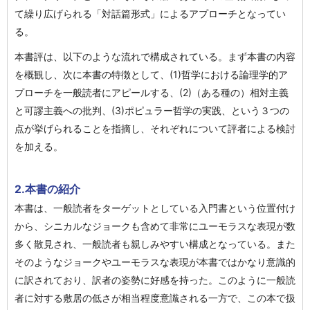
て繰り広げられる「対話篇形式」によるアプローチとなってい
る。
本書評は、以下のような流れで構成されている。まず本書の内容
を概観し、次に本書の特徴として、(1)哲学における論理学的ア
プローチを一般読者にアピールする、(2)（ある種の）相対主義
と可謬主義への批判、(3)ポピュラー哲学の実践、という３つの
点が挙げられることを指摘し、それぞれについて評者による検討
を加える。
2.本書の紹介
本書は、一般読者をターゲットとしている入門書という位置付け
から、シニカルなジョークも含めて非常にユーモラスな表現が数
多く散見され、一般読者も親しみやすい構成となっている。また
そのようなジョークやユーモラスな表現が本書ではかなり意識的
に訳されており、訳者の姿勢に好感を持った。このように一般読
者に対する敷居の低さが相当程度意識される一方で、この本で扱