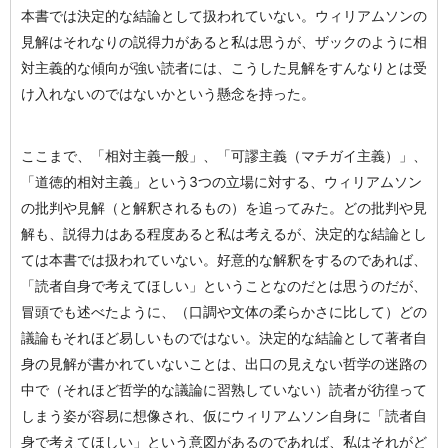
本書では決定的な結論として扱われていない。ウィリアムソンの
見解はそれなりの説得力があると私は思うが、ザックのように相
対主義的な傾向が強い読者には、こうした見解をすんなりとは受
け入れないのではないかという懸念を持った。
ここまで、「相対主義一般」、「可謬主義（マチガイ主義）」、
「道徳的相対主義」という3つの立場に対する、ウィリアムソン
の批判や見解（と解釈されるもの）を追ってみた。どの批判や見
解も、説得力はある程度あると私は考えるが、決定的な結論とし
ては本書では扱われていない。好意的な解釈をするのであれば、
「読者自身で考えてほしい」ということなのだとは思うのだが、
冒頭でも述べたように、（口調や文体の柔らかさに比して）どの
議論もそれほど易しいものではない。決定的な結論として著者自
身の見解が書かれていないことは、出口の見えない哲学の迷路の
中で（それほど哲学的な議論に習熟していない）読者が彷徨って
しまう姿が容易に想像され、仮にウィリアムソン自身に「読者自
身で考えてほしい」という意図があるのであれば、私はそれがど