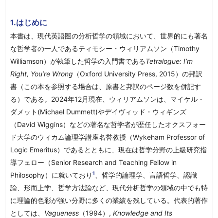
1.はじめに
本書は、現代英語圏の分析哲学の領域において、世界的にも著名
な哲学者の一人であるティモシー・ウィリアムソン（Timothy
Williamson）が執筆した哲学の入門書である
Tetralogue: I’m
Right, You’re Wrong
（Oxford University Press, 2015）の邦訳
書（この本を参照する場合は、原書と邦訳のページ数を併記す
る）である。2024年12月現在、ウィリアムソンは、マイケル・
ダメット(Michael Dummett)やデイヴィッド・ウィギンズ
（David Wiggins）などの著名な哲学者が歴任したオクスフォー
ド大学のウィカム論理学講座名誉教授（Wykeham Professor of
Logic Emeritus）であるとともに、現在は哲学分野の上級研究指
導フェロー（Senior Research and Teaching Fellow in
1
Philosophy）に就いており
、哲学的論理学、言語哲学、認識
論、形而上学、哲学方法論など、現代分析哲学の領域の中でも特
に理論的色彩が強い分野に多くの業績を残している。代表的著作
としては、
Vagueness
（1994）,
Knowledge and Its