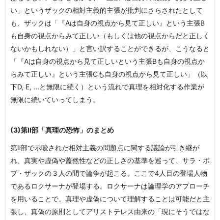
い」というザックの相対主義的主張が批判にさらされたとして
も、ザックは「『Aは自身の視点から見て正しい』という主張B
も自身の視点からみて正しい（もしくは他の視点からだと正しく
ないかもしれない）」と言い訳することができるが、こうなると
「『Aは自身の視点から見て正しいという主張Bも自身の視点か
らみて正しい』という主張Cも自身の視点から見て正しい」（以
下D, E, ...と無限に続く）という流れで真理を相対化する作業が
無限に続いていってしまう。
(3)第II部「真理の恐怖」のまとめ
第Ⅱ部で示唆された相対主義の問題点に関する議論が引き継が
れ、真実や虚偽や蓋然性などの正しさの基準を巡って、サラ・ボ
ブ・ザックの３人の間で論争が起こる。ここで4人目の登場人物
であるロクサーナが登場する。ロクサーナは論理学のアプローチ
を用いることで、真理や虚偽について理解することは可能だと主
張し、真偽の原則としてアリストテレス由来の「現にそうではな