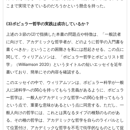
こまで実現できているのだろうかという懸念を持った。
(3)ポピュラー哲学の実践は成功しているか？
上述の３節の(2)で指摘した本書の問題点や特徴は、「一般読者
に向けて、アカデミックな哲学者が、どのように哲学の入門書を
書くべきか」ということの困難さを私には想起させる。この点に
関して、ウィリアムソンは、「ポピュラー哲学とポピュリスト哲
学」（Williamson 2020）というタイトルの短いエッセイを近年
書いており、簡単にその内容を確認する。
このエッセイの中で、ウィリアムソンは、ポピュラー科学が一般
人に諸科学への関心を持ってもらう意義があるように、ポピュラ
ー哲学は、一般人がアカデミックな哲学への関心を持ってもらう
という点で、重要な意味があるという点に同意する。ただし、一
般人向けの哲学には、これとは異なるタイプの種類のものがあ
る。その種の哲学は、アカデミックな哲学を自らのライバルとし
て位置付け、アカデミックな哲学を不毛で衒学的なものとして捉