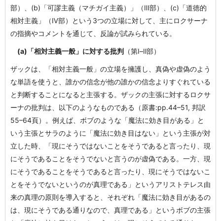
部）、(b)「可謬主義（マチガイ主義）」（Ⅲ部）、(c)「道徳的
相対主義」（Ⅳ部）という3つの立場に対して、主にロクサーナ
の指摘やコメントを通じて、反論が試みられている。
(a)「相対主義一般」に対する批判
（第Ⅰ–Ⅱ部）
ザックは、「相対主義一般」の立場を擁護し、真偽や虚偽のよう
な単語を使うと、誰かの信念が他の誰かの信念よりすぐれている
と判断することになると主張する。ザックの主張に対するロクサ
ーナの批判は、以下のようなものである（原書:pp.44–51, 邦訳
55–64頁）。例えば、ボブのような「魔法に効き目がある」と
いう主張とサラのように「魔法に効き目はない」という主張が対
立した時、「現にそうではないことをそうであると言ったり、現
にそうであることをそうでないと言うのが虚偽である。一方、現
にそうであることをそうであると言ったり、現にそうではないこ
とをそうでないというのが真理である」というアリストテレス由
来の真理の原則を導入すると、それぞれ「魔法に効き目があるの
は、現にそうである通りなので、真理である」というボブの主張