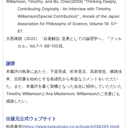
Williamson, Timothy, and Bo, Chen(2009) “Thinking Deeply,
Contributing Originally : An Interview with Timothy
Williamson(Special Contribution)” ,
Annals of the Japan
Association for Philosophy of Science
, Volume 18: 57–
87.
大西琢朗（2022）「自著解説: 蛮勇としての論理学へ」『フィル
カル』Vol.7-1: 88–100頁,
謝辞
本書評の執筆にあたり、下道亮成、杉本英太、高萩智也、横路佳
幸、吉田廉を始めとする各諸氏から有益なコメントをいただい
た。また、本書評を書く契機となった会合に招待していただいた
Timothy WilliamsonとAna Mladenovic Williamsonのご夫妻にも
感謝したい。
出版元公式ウェブサイト
勁草書房(
https://www.keisoshobo.co.jp/book/b598295.html
)