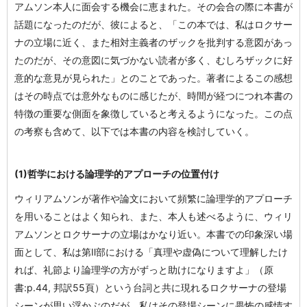
アムソン本人に面会する機会に恵まれた。その会合の際に本書が
話題になったのだが、彼によると、「この本では、私はロクサー
ナの立場に近く、また相対主義者のザックを批判する意図があっ
たのだが、その意図に気づかない読者が多く、むしろザックに好
意的な意見が見られた」とのことであった。著者によるこの感想
はその時点では意外なものに感じたが、時間が経つにつれ本書の
特徴の重要な側面を象徴していると考えるようになった。この点
の考察も含めて、以下では本書の内容を検討していく。
(1)哲学における論理学的アプローチの位置付け
ウィリアムソンが著作や論文において頻繁に論理学的アプローチ
を用いることはよく知られ、また、本人も述べるように、ウィリ
アムソンとロクサーナの立場はかなり近い。本書での印象深い場
面として、私は第Ⅱ部における「真理や虚偽について理解したけ
れば、礼節より論理学の方がずっと助けになりますよ」（原
書:p.44, 邦訳55頁）という台詞と共に現れるロクサーナの登場
シーンが思い浮かぶのだが、私はその登場シーンに畏怖の感情す