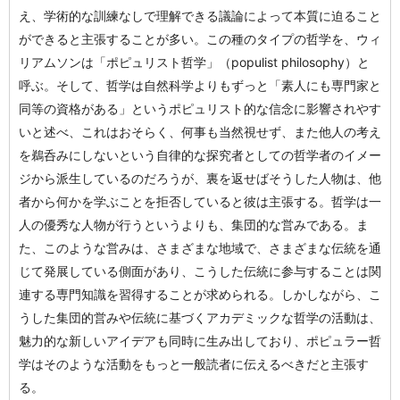
え、学術的な訓練なしで理解できる議論によって本質に迫ること
ができると主張することが多い。この種のタイプの哲学を、ウィ
リアムソンは「ポピュリスト哲学」（populist philosophy）と
呼ぶ。そして、哲学は自然科学よりもずっと「素人にも専門家と
同等の資格がある」というポピュリスト的な信念に影響されやす
いと述べ、これはおそらく、何事も当然視せず、また他人の考え
を鵜呑みにしないという自律的な探究者としての哲学者のイメー
ジから派生しているのだろうが、裏を返せばそうした人物は、他
者から何かを学ぶことを拒否していると彼は主張する。哲学は一
人の優秀な人物が行うというよりも、集団的な営みである。ま
た、このような営みは、さまざまな地域で、さまざまな伝統を通
じて発展している側面があり、こうした伝統に参与することは関
連する専門知識を習得することが求められる。しかしながら、こ
うした集団的営みや伝統に基づくアカデミックな哲学の活動は、
魅力的な新しいアイデアも同時に生み出しており、ポピュラー哲
学はそのような活動をもっと一般読者に伝えるべきだと主張す
る。