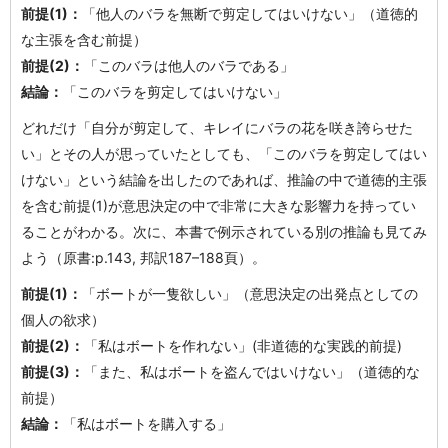
前提(1)：
「他人のバラを無断で剪定してはいけない」（道徳的
な主張を含む前提）
前提(2)：
「このバラは他人のバラである」
結論：
「このバラを剪定してはいけない」
どれだけ「自分が剪定して、キレイにバラの花を咲き誇らせた
い」とその人が思っていたとしても、「このバラを剪定してはい
けない」という結論を出したのであれば、推論の中で道徳的主張
を含む前提(1)が意思決定の中で非常に大きな影響力を持ってい
ることがわかる。次に、本書で例示されている別の推論も見てみ
よう（原書:p.143, 邦訳187–188頁）。
前提(1)：
「ボートが一隻欲しい」（意思決定の出発点としての
個人の欲求）
前提(2)：
「私はボートを作れない」(非道徳的な実践的前提)
前提(3)：
「また、私はボートを盗んではいけない」（道徳的な
前提）
結論：
「私はボートを購入する」