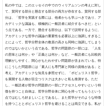
私の中では、このエッセイの中でのウィリアムソンの考えに対し
て、賛同する部分と懸念する部分の両方が存在する。賛同する部
分は、「哲学を実践する際には、他者からも学ぶべきであり、ア
カデミックな議論も、積極的に一般読者に紹介するべきだ」とい
う点である。一方で、懸念する部分は、以下で説明するように、
アカデミックな哲学の議論の重要性を必要以上に強調しすぎるこ
とによって、哲学分野全体の敷居の高さも同時に強調してしまう
のではないかという点である。哲学の問題群の一部には、「人生
の意味とは何か」や「正義とは何か」など、一般読者にも比較的
理解がしやすく、関心がもたれやすい問題群が含まれている。特
にこうした問題群には「素人にも専門家と同様の資格がある」と
考え、アカデミックな知見を参照せずに、「ポピュリスト哲学」
を展開する人物が目立つリスクは大きいと私も推測する。ただ
し、一般読者が哲学の問題群の一部にアクセスしやすいという特
徴を持つこと自体は、哲学分野全体に関心を持ってもらうという
点ではむしろ好ましいことであるし、また哲学がそのような特徴
を持つこととポピュリスト哲学を避けることは両立できる。私が