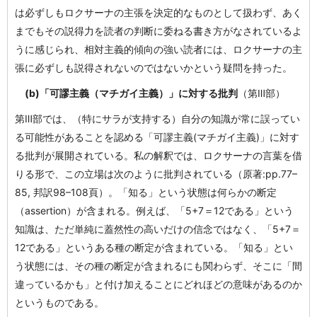
は必ずしもロクサーナの主張を決定的なものとして扱わず、あく
までもその説得力を読者の判断に委ねる書き方がなされているよ
うに感じられ、相対主義的傾向の強い読者には、ロクサーナの主
張に必ずしも説得されないのではないかという疑問を持った。
(b)「可謬主義（マチガイ主義）」に対する批判
（第Ⅲ部）
第Ⅲ部では、（特にサラが支持する）自分の知識が常に誤ってい
る可能性があることを認める「可謬主義(マチガイ主義)」に対す
る批判が展開されている。私の解釈では、ロクサーナの言葉を借
りる形で、この立場は次のように批判されている（原著:pp.77–
85, 邦訳98–108頁）。「知る」という状態は何らかの断定
（assertion）が含まれる。例えば、「5+7＝12である」という
知識は、ただ単純に蓋然性の高いだけの信念ではなく、「5+7＝
12である」というある種の断定が含まれている。「知る」とい
う状態には、その種の断定が含まれるにも関わらず、そこに「間
違っているかも」と付け加えることにどれほどの意味があるのか
というものである。