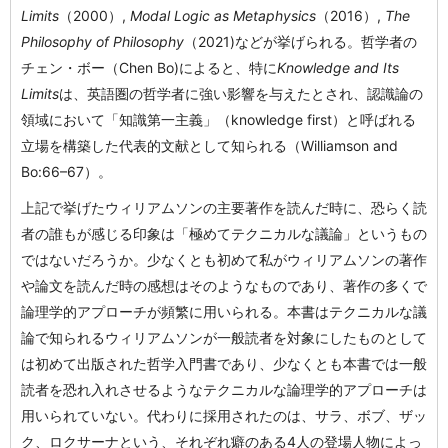
Limits
（2000）,
Modal Logic as Metaphysics
（2016）,
The
Philosophy of Philosophy
（2021)などが挙げられる。哲学者の
チェン・ボー（Chen Bo)によると、特に
Knowledge and Its
Limits
は、英語圏の哲学者に強い影響を与えたとされ、認識論の
領域において「知識第一主義」（knowledge first）と呼ばれる
立場を構築した代表的文献として知られる（Williamson and
Bo:66–67）。
上記で挙げたウィリアムソンの主要著作を読んだ時に、恐らく読
者の誰もが感じる印象は「極めてテクニカルな議論」というもの
ではないだろうか。少なくとも初めて私がウィリアムソンの著作
や論文を読んだ時の感想はそのようなものであり、著作の多くで
論理学的アプローチが頻繁に用いられる。本書はテクニカルな議
論で知られるウィリアムソンが一般読者を対象にしたものとして
は初めて出版された哲学入門書であり、少なくとも本書では一般
読者を恐れ入れさせるようなテクニカルな論理学的アプローチは
用いられていない。代わりに採用されたのは、サラ、ボブ、ザッ
ク、ロクサーナという、それぞれ癖のある4人の登場人物によっ