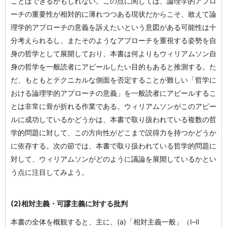
ことはできるかもしれない。この点に関しては、論理学的アプロ
ーチの重要性が相対的に薄れつつある現状だからこそ、敢えて論
理学的アプローチの意義を訴えたいという意図がある可能性は十
分考えられるし、またそのようなアプローチを重視する姿勢を自
身の哲学として展開しており、本書は何よりもウィリアムソン自
身の哲学を一般読者にアピールしたい目的もあると推測する。た
だ、もともとテクニカルな側面を否定することが難しい「哲学に
おける論理学的アプローチの意義」を一般読者にアピールするこ
とは非常に骨が折れる作業である。ウィリアムソンがこのアピー
ルに成功しているかどうかは、本書で取り扱われている複数の哲
学的問題に対して、この方向性がどこまで説得力を持つかどうか
に依存する。次の節では、本書で取り扱われている哲学的問題に
対して、ウィリアムソンがどのように議論を展開しているかとい
う点に注目してみよう。
(2)相対主義・可謬主義に対する批判
本書の全体を概観すると、主に、(a)「相対主義一般」（Ⅰ–Ⅱ