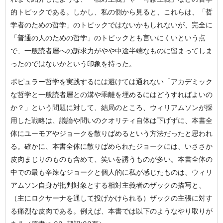
的トピックである。しかし、私の側から見ると、これらは、「哲
学者のための哲学」のトピックではないかもしれないが、完全に
「普通の人のための哲学」のトピックとも言いにくいという点
で、一般読者層への訴求力がやや中途半端なものに留まってしま
ったのではないかという印象を持った。
ポピュラー哲学を実践するには避けては通れない「アカデミック
な哲学と一般読者層との溝や乖離を埋めるにはどうすればよいの
か？」という問題に対して、結局のところ、ウィリアムソンが採
用した戦略は、議論や問いのクオリティ自体は下げずに、本書全
体にユーモアやジョークを散りばめるという方法だったと思われ
る。確かに、本書全体に散りばめられたジョークには、いささか
皮肉まじりのものも含めて、笑いを誘うものが多い。本書全体の
中での最も辛辣なジョークと個人的に私が感じたものは、ウィリ
アムソン自身が批判対象とする相対主義者のザックの描写と、
（主にロクサーナを通して投げかけられる）ザックの主張に対す
る痛烈な皮肉である。例えば、本書では以下のようなやり取りが