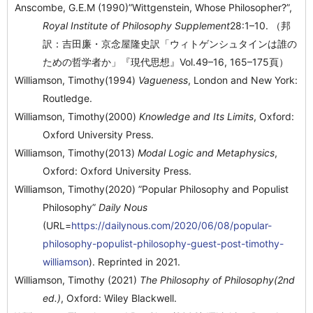
Anscombe, G.E.M (1990)”Wittgenstein, Whose Philosopher?”,
Royal Institute of Philosophy Supplement
28:1–10. （邦
訳：吉田廉・京念屋隆史訳「ウィトゲンシュタインは誰の
ための哲学者か」『現代思想』Vol.49–16, 165–175頁）
Williamson, Timothy(1994)
Vagueness
, London and New York:
Routledge.
Williamson, Timothy(2000)
Knowledge and Its Limits
, Oxford:
Oxford University Press.
Williamson, Timothy(2013)
Modal Logic and Metaphysics
,
Oxford: Oxford University Press.
Williamson, Timothy(2020) ”Popular Philosophy and Populist
Philosophy”
Daily Nous
(URL=
https://dailynous.com/2020/06/08/popular-
philosophy-populist-philosophy-guest-post-timothy-
williamson
). Reprinted in 2021.
Williamson, Timothy (2021)
The Philosophy of Philosophy(2nd
ed.)
, Oxford: Wiley Blackwell.