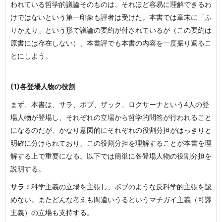
われている哲学的議論そのものは、それほど容易に理解できるわ
けではないという第一印象も評者は受けた。本書では章末に「ふ
りかえり」という形で議論の要約が付されているが（この要約は
原書には存在しない）、本書評でも本書の内容を一度振り返るこ
とにしよう。
(1)各登場人物の役割
まず、本書は、サラ、ボブ、ザック、ロクサーナという4人の登
場人物が登場し、それぞれの立場から哲学的問答が行われること
になるのだが、かなり意図的にそれぞれの役割分担がはっきりと
明確に分けられており、この役割分担を理解することが本書を理
解する上で重要になる。以下では簡単に各登場人物の役割分担を
説明する。
サラ：
科学主義の立場を主張し、ボブのような反科学的主張を認
めない。またどんな考えも間違いうるというマチガイ主義（可謬
主義）の立場も支持する。