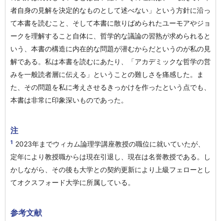
者自身の見解を決定的なものとして述べない」という方針に沿っ
て本書を読むこと、そして本書に散りばめられたユーモアやジョ
ークを理解すること自体に、哲学的な議論の習熟が求められると
いう、本書の構造に内在的な問題が潜むからだというのが私の見
解である。私は本書を読むにあたり、「アカデミックな哲学の営
みを一般読者層に伝える」ということの難しさを痛感した。ま
た、その問題を私に考えさせるきっかけを作ったという点でも、
本書は非常に印象深いものであった。
注
1
2023年までウィカム論理学講座教授の職位に就いていたが、
定年により教授職からは現在引退し、現在は名誉教授である。し
かしながら、その後も大学との契約更新により上級フェローとし
てオクスフォード大学に所属している。
参考文献