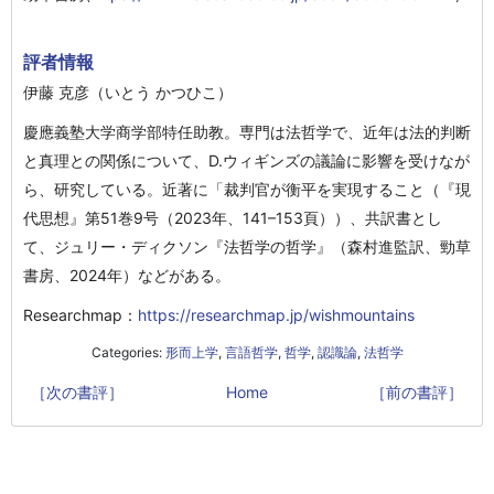
評者情報
伊藤 克彦（いとう かつひこ）
慶應義塾大学商学部特任助教。専門は法哲学で、近年は法的判断
と真理との関係について、D.ウィギンズの議論に影響を受けなが
ら、研究している。近著に「裁判官が衡平を実現すること（『現
代思想』第51巻9号（2023年、141–153頁））、共訳書とし
て、ジュリー・ディクソン『法哲学の哲学』（森村進監訳、勁草
書房、2024年）などがある。
Researchmap：
https://researchmap.jp/wishmountains
Categories:
形而上学
,
言語哲学
,
哲学
,
認識論
,
法哲学
［次の書評］
Home
［前の書評］