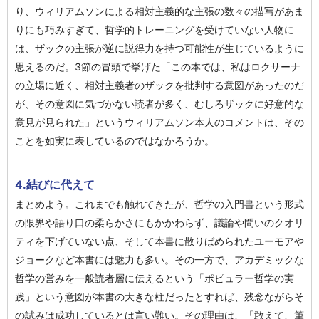
り、ウィリアムソンによる相対主義的な主張の数々の描写があま
りにも巧みすぎて、哲学的トレーニングを受けていない人物に
は、ザックの主張が逆に説得力を持つ可能性が生じているように
思えるのだ。3節の冒頭で挙げた「この本では、私はロクサーナ
の立場に近く、相対主義者のザックを批判する意図があったのだ
が、その意図に気づかない読者が多く、むしろザックに好意的な
意見が見られた」というウィリアムソン本人のコメントは、その
ことを如実に表しているのではなかろうか。
4.結びに代えて
まとめよう。これまでも触れてきたが、哲学の入門書という形式
の限界や語り口の柔らかさにもかかわらず、議論や問いのクオリ
ティを下げていない点、そして本書に散りばめられたユーモアや
ジョークなど本書には魅力も多い。その一方で、アカデミックな
哲学の営みを一般読者層に伝えるという「ポピュラー哲学の実
践」という意図が本書の大きな柱だったとすれば、残念ながらそ
の試みは成功しているとは言い難い。その理由は、「敢えて、筆