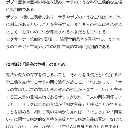
ボブ：
魔女や魔術の存在を認め、サラのような科学主義的な立場
に批判的である。
ザック：
相対主義者であり、サラやボブのような主張はそれぞれ
に利点があるということを主張する。また各人の視点はそれぞれ
正しく、お互いの主張が尊重されるべきだとも主張する。
ロクサーナ：
第Ⅱ部で登場し、論理学的思考を重視する。またサ
ラのマチガイ主義やボブの相対主義の立場に批判的である。
(2)第I部「調停の危機」のまとめ
魔法や魔女の存在を信じるボブと、それらを迷信だと否定する科
学主義を支持するサラの間で論争が起こる。それに対して、「サ
ラの立場もボブの立場もそれぞれの視点から見て正しい」と主張
する三人目の登場人物であるザックが現れ、二人の間を調停しよ
うとし、ザックは自身の立場が「相対主義」と呼ぶことができる
ことを認める。相対主義の立場から見れば、「正しさ」や「間違
い」に関する絶対的な基準を前提とする絶対主義は否定しなけれ
ばならない。しかしながら、「主張Aは自身の視点から見て正し