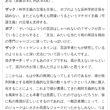
ある（原書:p.83, 邦訳:83頁）。
ザック：
科学主義の立場を主張し、ボブのような反科学的主張を
認めない。またどんな考えも間違いうるというマチガイ主義（可
謬主義）の立場も支持する。
ボブ：
「そいつはふつうの言語はしゃべれないの？ザックが言っ
ていることからすると、「文法」みたいな当たり前の単語を独自
の専門ジャーゴンに使っているっぽいけど。
ザック：
ウィトゲンシュタインは、言語学者たちが研究している
のよりももっと深い文法について語っているんですよ。
ロクサーナ：
ザックもあのタイプですね。底が見えないからとい
って、泥川の方が清く澄んだ川よりも深いと思うタイプ。
ここからは、もはや私の推測になってしまうのであるが、彼が批
判対象とする相対主義的な主張の数々をザックという人物に擬人
化することにより、これまで彼が遭遇してきた相対主義的な主張
を風刺することも本書では意図していたのではないだろうか。仮
に私の推測が正しいとするのであれば、一般読者層にとって、こ
のジョークはいささか高度なジョークだったかもしれない。つま