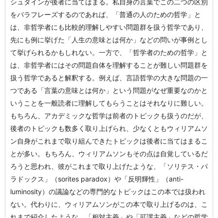
シュタインが後者に当てはまる。私自身の言葉でこの二つの区別
をパラフレーズするのであれば、「普通の人のための哲学」と
は、非哲学者にも比較的理解しやすい問題群を扱う哲学であり、
先にも例に挙げた「人生の意味とは何か」などの問いが事例とし
て挙げられるかもしれない。一方で、「哲学者のための哲学」と
は、非哲学者にはその問題自体を理解することが難しい問題群を
扱う哲学であると解釈する。例えば、言語哲学の大きな問題の一
つである「言葉の意味とは何か」という問題がなぜ重要なのかと
いうことを一般読者に理解してもらうことはそれなりに難しい。
もちろん、アカデミックな哲学は前者のトピックも扱うのだが、
後者のトピックも数多く取り上げられ、少なくともウィリアムソ
ン自身がこれまで取り組んできたトピックは後者に当てはまるこ
とが多い。もちろん、ウィリアムソンもその点は自覚しているだ
ろうと思われ、彼がこれまで取り上げたような、「ソリテス・パ
ラドックス」（sorites paradox）や「反明輝性」（anti-
luminosity）の議論などの専門的なトピックはこの本では扱われ
ない。代わりに、ウィリアムソンがこの本で取り上げるのは、こ
れまで紹介したような、「相対主義」や「可謬主義」などの哲学