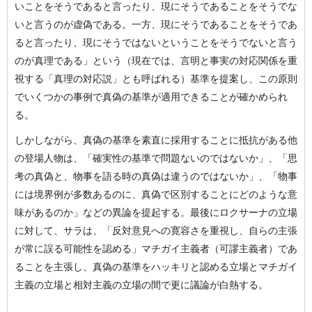
いことをそうであると言ったり、現にそうであることをそうでな
いと言うのが虚偽である。一方、現にそうであることをそうであ
ると言ったり、現にそうではないということをそうでないと言う
のが真理である」という（現在では、言明と事実の対応関係を重
視する「真理の対応説」とも呼ばれる）基準を提案し、この原則
でいくつかの事例で真偽の基準が適用できることが確かめられ
る。
しかしながら、真偽の基準を素直に採用することに抵抗がある他
の登場人物は、「確実性の基準で問題ないのではないか」、「思
考の真偽と、物事を語る時の真偽は違うのではないか」、「物事
には境界例が多数あるのに、真偽で区別することにどのような意
味があるのか」などの異論を提起する。最後にロクサーナの立場
に対して、サラは、「反対意見への寛容さを重視し、自らの主張
が常に誤る可能性を認める」マチガイ主義者（可謬主義者）であ
ることを主張し、真偽の基準をハッキリと認める立場とマチガイ
主義の立場と相対主義の立場の間で更に議論が白熱する。