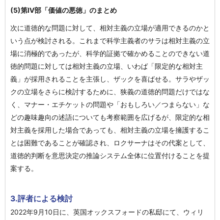
(5)第Ⅳ部「価値の悪徳」のまとめ
次に道徳的な問題に対して、相対主義の立場が適用できるのかと
いう点が検討される。これまで科学主義者のサラは相対主義の立
場に消極的であったが、科学的証拠で確かめることのできない道
徳的問題に対しては相対主義の立場、いわば「限定的な相対主
義」が採用されることを主張し、ザックを喜ばせる。サラやザッ
クの立場をさらに検討するために、狭義の道徳的問題だけではな
く、マナー・エチケットの問題や「おもしろい／つまらない」な
どの趣味趣向の述語についても考察範囲を広げるが、限定的な相
対主義を採用した場合であっても、相対主義の立場を擁護するこ
とは困難であることが確認され、ロクサーナはその代案として、
道徳的判断を意思決定の推論システム全体に位置付けることを提
案する。
3.評者による検討
2022年9月10日に、英国オックスフォードの私邸にて、ウィリ