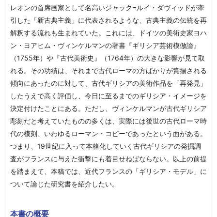
レオンの首席画家として名高いジャック=ルイ・ダヴィッドが牽
引した「新古典主義」に代表されるような、古典主義の伝統を再
解釈する流れも生まれていた。これには、ドイツの美術史家ヨハ
ン・ヨアヒム・ヴィンケルマンの著書『ギリシア芸術模倣論』
（1755年）や『古代美術史』（1764年）の大きな影響が見て取
れる。その功績は、それまで古代ローマの方ばかりが賞揚される
傾向にあったのに対して、古代ギリシアの美術作品を「再発見」
したうえで高く評価し、今日に至るまでのギリシア・イメージを
決定付けたことにある。ただし、ヴィンケルマンが古代ギリシア
彫刻だと考えていたものの多くは、実際には後世の古代ローマ時
代の模刻、いわゆるローマン・コピーであったという面がある。
つまり、19世紀に入って本格化していく古代ギリシアの発掘調
査がフランスに与えた衝撃にも着目せねばならない。以上の前提
を踏まえて、本稿では、近代フランスの「ギリシア・モデル」に
ついて論じた研究書を紹介したい。
本書の概要