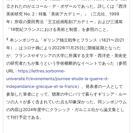
立されたのがエコール・デ・ボザールであった。詳しくは『西洋
美術研究 No. 2：特集「美術アカデミー」』（三元社、1999
年）所収の栗田秀法「王立絵画彫刻アカデミー」および三浦篤
「19世紀フランスにおける美術と制度」を参照のこと。
2
本シンポジウム「ギリシア独立戦争とフランス（1821〜2021
年）」はコロナ禍により2022年11月25日に開催延期となった
が、フランスやギリシアの大学に所属する文学・西洋史・美術史
の研究者たちが集うという学術横断的なイベントであった（参照
URL :
https://lettres.sorbonne-
universite.fr/evenements/journee-etude-la-guerre-d-
independance-grecque-et-la-france
）。発表者の一人として
参加した筆者にとって、聴衆の中にパリで暮らすギリシア・ルー
ツの人々が多く含まれていた点も印象深かった。同シンポジウム
の内容は2024年度中にクラシック・ガルニエ社から論文集とし
て刊行予定である。