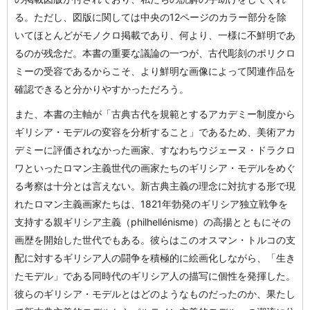
る。ただし、図版に関しては中央の12ページのカラー部分を除
いてほとんどがモノクロ掲載であり、何より、一様に不鮮明であ
るのが残念だ。本書の重要な議論の一つが、古代彫刻のポリクロ
ミーの受容であるからこそ、より鮮明な画像によって関連作品を
確認できると分かりやすかっただろう。
また、本書の主軸が「古典古代を規範とするアカデミー制度から
ギリシア・モデルの変容を分析すること」であるため、美術アカ
デミーに評価されなかった画家、すなわちウジェーヌ・ドラクロ
ワといったロマン主義世代の画家たちのギリシア・モデルをめぐ
る考察は十分とは言えない。新古典主義の理念に対抗する形で現
れたロマン主義画家たちは、1821年勃発のギリシア独立戦争を
支持する親ギリシア主義（philhellénisme）の高揚とともにその
画歴を開始した世代でもある。彼らはこのオスマン・トルコの支
配に対するギリシア人の闘争を積極的に絵画化しながら、「生き
たモデル」である同時代のギリシア人の描写に個性を発揮した。
彼らのギリシア・モデルとはどのようなものだったのか、果たし