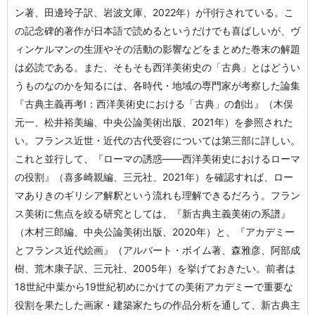
ン著、田邊玲子訳、岩波文庫、2022年）が刊行されている。こ
の記念碑的著作が日本語で読めるというだけでも喜ばしいが、ヴ
ィンケルマンの生涯やその活動の影響などをまとめた巻末の解題
は必読である。また、そもそも西洋美術史の「古典」とはどうい
うものなのかを知るには、各時代・地域の専門家が考察した論集
『古典主義再考I：西洋美術史における「古典」の創出』（木俣
元一、松井裕美編、中央公論美術出版、2021年）を参照された
い。フランス近世・近代の古代受容については第三部に詳しい。
これと並行して、『ローマの誘惑――西洋美術史におけるローマ
の役割』（喜多崎親編、三元社、2021年）を確認すれば、ロー
マありきのギリシア解釈という流れも理解できるだろう。フラン
ス美術に焦点を絞る研究としては、『新古典主義美術の系譜』
（木村三郎編、中央公論美術出版、2020年）と、『アカデミー
とフランス近代絵画』（アルバート・ボイム著、森雅彦、阿部成
樹、荒木康子訳、三元社、2005年）を挙げておきたい。前者は
18世紀中葉から19世紀初めにかけての美術アカデミーで重要な
役割を果たした画家・建築家たちの作品分析を通して、新古典主