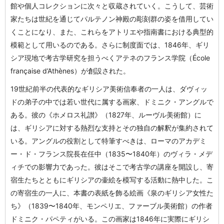
館や個人コレクションに次々と収蔵されていく。こうして、芸術
家たちは世紀を通じてパルテノン神殿の彫刻群の姿を借用してい
くことになり、また、これらをアトリエや指南書における典型的
模範として用いるのである。さらに制度面では、1846年、ギリ
シア現地で考古学研究を担うべくアテネのフランス学院（École
française d’Athènes）が創設された。
19世紀前半の代表的なギリシア美術信奉者の一人は、ダヴィッ
ドの弟子の中では若い世代に属する画家、ドミニク・アングルで
ある。彼の《ホメロス礼讃》（1827年、ルーヴル美術館）に
は、ギリシアに対する熱烈な支持とその独自の解釈が集約されて
いる。アングルの役割として特筆すべきは、ローマのアカデミ
ー・ド・フランス院長在任中（1835〜1840年）のヴィラ・メデ
ィチでの影響力であった。彼はそこで考古学の講座を開設し、寄
宿生たちとともにギリシアの壷絵を模写する活動に熱中した。こ
の寄宿生の一人に、本書の表紙を飾る絵画《泉のギリシア女性た
ち》（1839〜1840年、モンペリエ、ファーブル美術館）の作者
ドミニク・パペティがいる。この画家は1846年に実際にギリシ