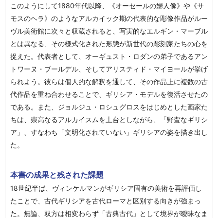
このようにして1880年代以降、《オーセールの婦人像》や《サ
モスのヘラ》のようなアルカイック期の代表的な彫像作品がルー
ヴル美術館に次々と収蔵されると、写実的なエルギン・マーブル
とは異なる、その様式化された形態が新世代の彫刻家たちの心を
捉えた。代表者として、オーギュスト・ロダンの弟子であるアン
トワーヌ・ブールデル、そしてアリスティド・マイヨールが挙げ
られよう。彼らは個人的な解釈を通して、その作品上に複数の古
代作品を重ね合わせることで、ギリシア・モデルを復活させたの
である。また、ジョルジュ・ロシュグロスをはじめとした画家た
ちは、崇高なるアルカイスムを土台としながら、「野蛮なギリシ
ア」、すなわち「文明化されていない」ギリシアの姿を描き出し
た。
本書の成果と残された課題
18世紀半ば、ヴィンケルマンがギリシア固有の美術を再評価し
たことで、古代ギリシアを古代ローマと区別する向きが強まっ
た。無論、双方は相変わらず「古典古代」として境界が曖昧なま