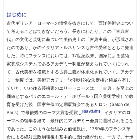
はじめに
古代ギリシア・ローマへの憧憬を抜きにして、西洋美術史につい
て考えることはできないだろう。長きにわたり、この「古典古
代」の文化と芸術に基づいて美術史上の「古典主義」が形成され
たのであり、かのイタリア・ルネサンスも古代受容とともに発達
した。特にフランスにおいては、17世紀以来、国家による芸術
家養成システムであるアカデミー制度が整えられていくにつれ
て、古代美術を模範とする古典主義が体系化されていく。アカデ
1
ミー制度では、美術アカデミー
が絶対的な決定権と権威を有し
ていた。いわゆる芸術家のエリートコースは、「古典」を至上の
価値とするパリのエコール・デ・ボザール（国立美術学校）で教
育を受けた後、国家主催の定期展覧会であるサロン（Salon de
[発行後注1]
Paris）で最優秀のローマ大賞を受賞し
、イタリアのロ
ーマへの留学を経て、最終的にアカデミー会員に選出されること
であった。このような仕組みと価値観は、1789年のフランス革
命による絶対王政崩壊後も基本的に受け継がれた。一方で、ナポ