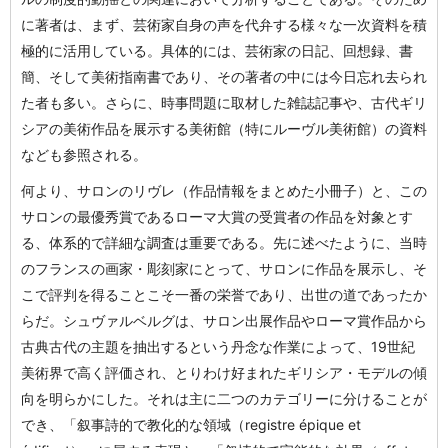
に著者は、まず、芸術家自身の声を代弁する様々な一次資料を積
極的に活用している。具体的には、芸術家の日記、回想録、書
簡、そして美術指南書であり、その著者の中には今日忘れ去られ
た者も多い。さらに、時事問題に取材した雑誌記事や、古代ギリ
シアの美術作品を展示する美術館（特にルーヴル美術館）の資料
なども参照される。
何より、サロンのリヴレ（作品情報をまとめた小冊子）と、この
サロンの最優秀賞であるローマ大賞の受賞者の作品を対象とす
る、体系的で詳細な調査は重要である。先に述べたように、当時
のフランスの画家・彫刻家にとって、サロンに作品を展示し、そ
こで評判を得ることこそ一番の栄誉であり、出世の道であったか
らだ。シュヴァルベルグは、サロン出展作品やローマ賞作品から
古典古代の主題を抽出するという丹念な作業によって、19世紀
美術界で高く評価され、とりわけ好まれたギリシア・モデルの傾
向を明らかにした。それは主に二つのカテゴリーに分けることが
でき、「叙事詩的で教化的な領域（registre épique et