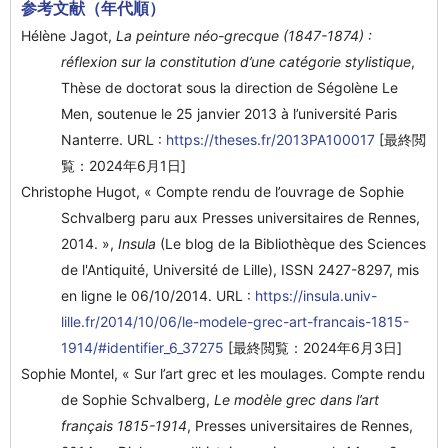
参考文献（年代順）
Hélène Jagot,
La peinture néo-grecque (1847-1874) :
réflexion sur la constitution d’une catégorie stylistique
,
Thèse de doctorat sous la direction de Ségolène Le
Men, soutenue le 25 janvier 2013 à l’université Paris
Nanterre. URL :
https://theses.fr/2013PA100017
[最終閲
覧：2024年6月1日]
Christophe Hugot, « Compte rendu de l’ouvrage de Sophie
Schvalberg paru aux Presses universitaires de Rennes,
2014. »,
Insula
(Le blog de la Bibliothèque des Sciences
de l'Antiquité, Université de Lille), ISSN 2427-8297, mis
en ligne le 06/10/2014. URL :
https://insula.univ-
lille.fr/2014/10/06/le-modele-grec-art-francais-1815-
1914/#identifier_6_37275
[最終閲覧：2024年6月3日]
Sophie Montel, « Sur l’art grec et les moulages. Compte rendu
de Sophie Schvalberg,
Le modèle grec dans l’art
français 1815-1914
, Presses universitaires de Rennes,