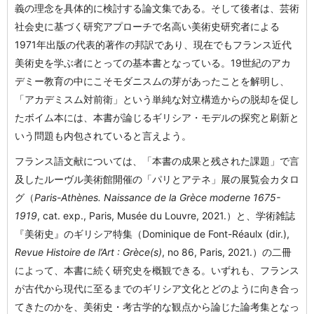
義の理念を具体的に検討する論文集である。そして後者は、芸術
社会史に基づく研究アプローチで名高い美術史研究者による
1971年出版の代表的著作の邦訳であり、現在でもフランス近代
美術史を学ぶ者にとっての基本書となっている。19世紀のアカ
デミー教育の中にこそモダニスムの芽があったことを解明し、
「アカデミスム対前衛」という単純な対立構造からの脱却を促し
たボイム本には、本書が論じるギリシア・モデルの探究と刷新と
いう問題も内包されていると言えよう。
フランス語文献については、「本書の成果と残された課題」で言
及したルーヴル美術館開催の「パリとアテネ」展の展覧会カタロ
グ（
Paris-Athènes. Naissance de la Grèce moderne 1675-
1919
, cat. exp., Paris, Musée du Louvre, 2021.）と、学術雑誌
『美術史』のギリシア特集（Dominique de Font-Réaulx (dir.),
Revue Histoire de l’Art : Grèce(s)
, no 86, Paris, 2021.）の二冊
によって、本書に続く研究史を概観できる。いずれも、フランス
が古代から現代に至るまでのギリシア文化とどのように向き合っ
てきたのかを、美術史・考古学的な観点から論じた論考集となっ