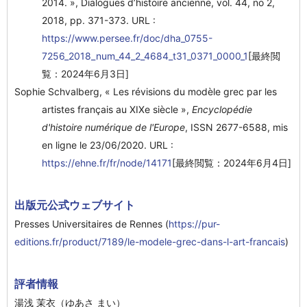
2014. », Dialogues d’histoire ancienne, vol. 44, no 2,
2018, pp. 371-373. URL :
https://www.persee.fr/doc/dha_0755-
7256_2018_num_44_2_4684_t31_0371_0000_1
[最終閲
覧：2024年6月3日]
Sophie Schvalberg, « Les révisions du modèle grec par les
artistes français au XIXe siècle »,
Encyclopédie
d'histoire numérique de l'Europe
, ISSN 2677-6588, mis
en ligne le 23/06/2020. URL :
https://ehne.fr/fr/node/14171
[最終閲覧：2024年6月4日]
出版元公式ウェブサイト
Presses Universitaires de Rennes (
https://pur-
editions.fr/product/7189/le-modele-grec-dans-l-art-francais
)
評者情報
湯浅 茉衣（ゆあさ まい）