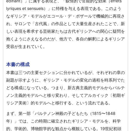
édifiant）」に属する表現と、「叙情的で官能的な効果（effets
lyriques et sensuels）」に特権を与える表現である。このよう
なギリシア・モデルがエコール・デ・ボザールで機械的に再現さ
れ、サロンで「古代風」の作品として大量生産されたことで、新
しい表現を希求する芸術家たちは古代ギリシアへの関心に疑問を
抱くようにさえなるのだが、他方で、各自の解釈によるギリシア
受容が生まれていく。
本書の構成
本書は三つの主要セクションに分かれているが、それぞれの章の
副題が示すように、ギリシア・モデルの変化の過程を時系列でた
どる構成になっている。つまり、新古典主義的モデルからパルテ
ノン主義的モデルへと移り変わり、そしてアルカイック〔初期ギ
リシア美術〕的モデルへと移行する、という流れである。
まず、第一部「パルテノン神殿の子どもたち（1815〜1848
年）」では、この時期に確立されたギリシア・モデルを、科学
的、学術的、博物館学的な観点から概観している。19世紀初頭