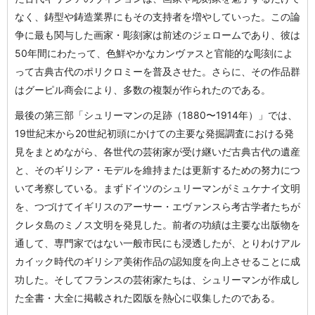
なく、鋳型や鋳造業界にもその支持者を増やしていった。この論
争に最も関与した画家・彫刻家は前述のジェロームであり、彼は
50年間にわたって、色鮮やかなカンヴァスと官能的な彫刻によ
って古典古代のポリクロミーを普及させた。さらに、その作品群
はグーピル商会により、多数の複製が作られたのである。
最後の第三部「シュリーマンの足跡（1880〜1914年）」では、
19世紀末から20世紀初頭にかけての主要な発掘調査における発
見をまとめながら、各世代の芸術家が受け継いだ古典古代の遺産
と、そのギリシア・モデルを維持または更新するための努力につ
いて考察している。まずドイツのシュリーマンがミュケナイ文明
を、つづけてイギリスのアーサー・エヴァンスら考古学者たちが
クレタ島のミノス文明を発見した。前者の功績は主要な出版物を
通して、専門家ではない一般市民にも浸透したが、とりわけアル
カイック時代のギリシア美術作品の認知度を向上させることに成
功した。そしてフランスの芸術家たちは、シュリーマンが作成し
た全書・大全に掲載された図版を熱心に収集したのである。