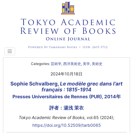
Categories:
芸術学
,
西洋美術史
,
美学
,
美術史
2024年10月18日
Sophie Schvalberg,
Le modèle grec dans l’art
français : 1815-1914
Presses Universitaires de Rennes (PUR), 2014年
評者：湯浅 茉衣
Tokyo Academic Review of Books
, vol.65 (2024);
https://doi.org/10.52509/tarb0065