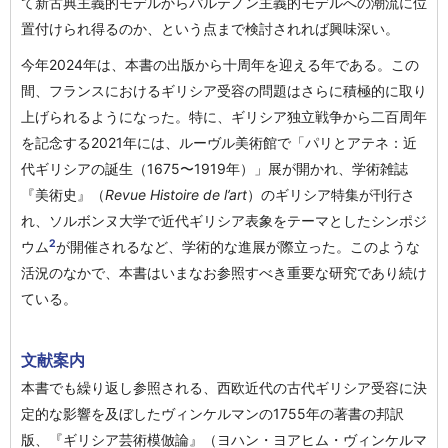
て新古典主義的モデルからパルテノン主義的モデルへの潮流に位
置付けられ得るのか、という点まで検討されれば興味深い。
今年2024年は、本書の出版から十周年を迎える年である。この
間、フランスにおけるギリシア受容の問題はさらに積極的に取り
上げられるようになった。特に、ギリシア独立戦争から二百周年
を記念する2021年には、ルーヴル美術館で「パリとアテネ：近
代ギリシアの誕生（1675〜1919年）」展が開かれ、学術雑誌
『美術史』（
Revue Histoire de l’art
）のギリシア特集が刊行さ
れ、ソルボンヌ大学で近代ギリシア表象をテーマとしたシンポジ
2
ウム
が開催されるなど、学術的な進展が際立った。このような
活況のなかで、本書はいまなお参照すべき重要な研究であり続け
ている。
文献案内
本書でも繰り返し参照される、西欧近代の古代ギリシア受容に決
定的な影響を及ぼしたヴィンケルマンの1755年の著書の邦訳
版、『ギリシア芸術模倣論』（ヨハン・ヨアヒム・ヴィンケルマ