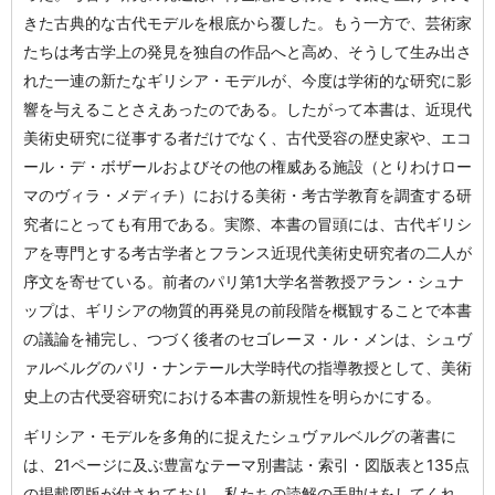
きた古典的な古代モデルを根底から覆した。もう一方で、芸術家
たちは考古学上の発見を独自の作品へと高め、そうして生み出さ
れた一連の新たなギリシア・モデルが、今度は学術的な研究に影
響を与えることさえあったのである。したがって本書は、近現代
美術史研究に従事する者だけでなく、古代受容の歴史家や、エコ
ール・デ・ボザールおよびその他の権威ある施設（とりわけロー
マのヴィラ・メディチ）における美術・考古学教育を調査する研
究者にとっても有用である。実際、本書の冒頭には、古代ギリシ
アを専門とする考古学者とフランス近現代美術史研究者の二人が
序文を寄せている。前者のパリ第1大学名誉教授アラン・シュナ
ップは、ギリシアの物質的再発見の前段階を概観することで本書
の議論を補完し、つづく後者のセゴレーヌ・ル・メンは、シュヴ
ァルベルグのパリ・ナンテール大学時代の指導教授として、美術
史上の古代受容研究における本書の新規性を明らかにする。
ギリシア・モデルを多角的に捉えたシュヴァルベルグの著書に
は、21ページに及ぶ豊富なテーマ別書誌・索引・図版表と135点
の掲載図版が付されており、私たちの読解の手助けをしてくれ