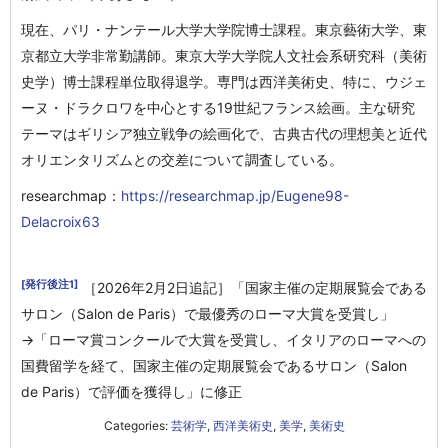
現在、パリ・ナンテール大学大学院博士課程。東京藝術大学、東
京都立大学非常勤講師。東京大学大学院人文社会系研究科（美術
史学）博士課程単位取得退学。専門は西洋美術史、特に、ウジェ
ーヌ・ドラクロワを中心とする19世紀フランス絵画。主な研究
テーマはギリシア独立戦争の絵画化で、古典古代の理想美と近代
オリエンタリズムとの交差について調査している。
researchmap：
https://researchmap.jp/Eugene98-
Delacroix63
[発行後注1]
［2026年2月2日追記］「国家主催の定期展覧会である
サロン（Salon de Paris）で最優秀のローマ大賞を受賞し」
→「ローマ賞コンクールで大賞を受賞し、イタリアのローマへの
国費留学を経て、国家主催の定期展覧会であるサロン（Salon
de Paris）で評価を獲得し」に修正
Categories:
芸術学
,
西洋美術史
,
美学
,
美術史