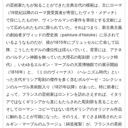
の芸術家たちが知ることができた古典古代の模範は、主にローマ
（19世紀以降のローマ賞受賞者が寄宿したヴィラ・メディチ）
で目にしたものや、ヴィンケルマンの著作を筆頭とする文献によ
って広められたものに限られていた。それはつまり、新古典主義
の創始者ダヴィッドの歴史画（peinture d’histoire）に示されて
いるようなものだが、彼が1815年にブリュッセルに亡命して以
降、こうしたモデルの優位性は揺らいでいく。背景には、アテネ
のパルテノン神殿を飾っていた大理石の彫刻群（クラシック時
代）、いわゆるエルギン・マーブルの大英博物館での展示開始
（1816年）と、《ミロのヴィーナス》（ヘレニズム時代）とい
った古代ギリシア彫刻の傑作を多く含むボルゲーゼ・コレクショ
ンのルーヴル美術館入り（1821年以降）があった。特に前者に
よって、フランスの芸術家はロンドンを訪れさえすれば、イタリ
アではなくギリシアから直にもたらされた彫刻群を見ることが、
そしてローマン・コピーではない古代ギリシアのオリジナル作品
に触れることが可能になった。そのうえ、すぐさま鋳造されたエ
ルギン・マーブルのムラージュ〔鋳造複製〕が、フランスの美術