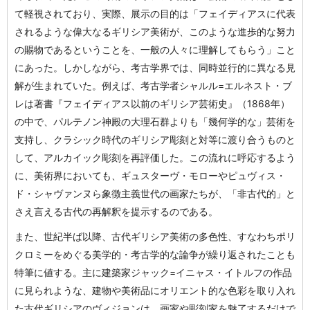
て軽視されており、実際、展示の目的は「フェイディアスに代表
されるような偉大なるギリシア美術が、このような進歩的な努力
の賜物であるということを、一般の人々に理解してもらう」こと
にあった。しかしながら、考古学界では、同時並行的に異なる見
解が生まれていた。例えば、考古学者シャルル=エルネスト・ブ
レは著書『フェイディアス以前のギリシア芸術史』（1868年）
の中で、パルテノン神殿の大理石群よりも「幾何学的な」芸術を
支持し、クラシック時代のギリシア彫刻と対等に渡り合うものと
して、アルカイック彫刻を再評価した。この流れに呼応するよう
に、美術界においても、ギュスターヴ・モローやピュヴィス・
ド・シャヴァンヌら象徴主義世代の画家たちが、「非古代的」と
さえ言える古代の再解釈を提示するのである。
また、世紀半ば以降、古代ギリシア美術の多色性、すなわちポリ
クロミーをめぐる美学的・考古学的な論争が繰り返されたことも
特筆に値する。主に建築家ジャック=イニャス・イトルフの作品
に見られような、建物や美術品にオリエント的な色彩を取り入れ
た古代ギリシアのヴィジョンは、画家や彫刻家を魅了するだけで