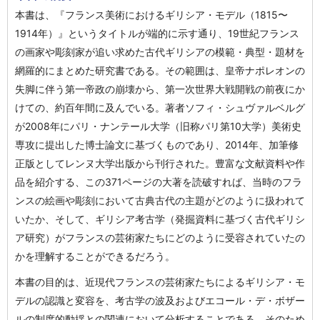
本書は、『フランス美術におけるギリシア・モデル（1815〜
1914年）』というタイトルが端的に示す通り、19世紀フランス
の画家や彫刻家が追い求めた古代ギリシアの模範・典型・題材を
網羅的にまとめた研究書である。その範囲は、皇帝ナポレオンの
失脚に伴う第一帝政の崩壊から、第一次世界大戦開戦の前夜にか
けての、約百年間に及んでいる。著者ソフィ・シュヴァルベルグ
が2008年にパリ・ナンテール大学（旧称パリ第10大学）美術史
専攻に提出した博士論文に基づくものであり、2014年、加筆修
正版としてレンヌ大学出版から刊行された。豊富な文献資料や作
品を紹介する、この371ページの大著を読破すれば、当時のフラ
ンスの絵画や彫刻において古典古代の主題がどのように扱われて
いたか、そして、ギリシア考古学（発掘資料に基づく古代ギリシ
ア研究）がフランスの芸術家たちにどのように受容されていたの
かを理解することができるだろう。
本書の目的は、近現代フランスの芸術家たちによるギリシア・モ
デルの認識と変容を、考古学の波及およびエコール・デ・ボザー
ルの制度的動揺との関連において分析することである。そのため