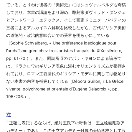
ている。とりわけ後者の『美術史』にはシュヴァルベルグも寄稿
しており、本書の議論をより深め、彫刻家ダヴィッド・ダンジェ
とアントワーヌ・エテックス、そして画家ドミニク・パペティの
三者によるアルカイスム解釈を比較しながら、古代ギリシア美術
の道徳的・政治的意味合いでの受容を明らかにしている
（Sophie Schvalberg, « Une préférence idéologique pour
l’archaïsme grec chez trois artistes français du XIXe siècle »,
pp. 61-70.）。また、同誌所収のデボラ・ギヨンによる論考で
は、ドラクロワのギリシア表象に潜むオリエンタリズムが指摘さ
れており、ロマン主義世代のギリシア・モデルに関しては物足り
ない本書の内容を補完してくれる（Débora Guillon, « La Grèce
vivante, polychrome et orientale d’Eugène Delacroix », pp.
195-206.）。
注
1
正確に表記するならば、絶対王政下の呼称は「王立絵画彫刻ア
カデミー」であり、この王立アカデミー付属の美術学校として設