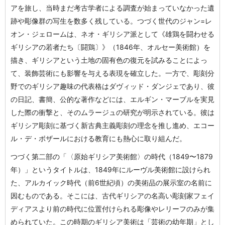
アを旅し、当時まだ考古学者による調査が始まっていなかった遺
跡や彫像群の写生を数多く残している。つづく世代のジャン=レ
オン・ジェロームは、ネオ・ギリシア派として《雄鶏を闘わせる
ギリシアの若者たち〔闘鶏〕》（1846年、オルセー美術館）を
描き、ギリシアという土地の固有色の復元を試みることによっ
て、装飾芸術にも影響を与える表現を確立した。一方で、彫刻分
野でのギリシア趣味の代表格はダヴィッド・ダンジェであり、彼
の日記、書簡、公的な著作などには、エルギン・マーブルを実見
した際の衝撃と、そのムラージュの研究が明示されている。彼は
ギリシア彫刻に基づく新古典主義彫刻の理念を推し進め、エコー
ル・デ・ボザールにおける教育にも熱心に取り組んだ。
つづく第二部の「〈原始ギリシア美術館〉の時代（1849〜1879
年）」というタイトルは、1849年にルーヴル美術館に設けられ
た、アルカイック時代（前6世紀頃）の美術品の展示室の名前に
因むものである。そこには、古代ギリシアの名高い彫刻家フェイ
ディアスより前の時代に位置付けられる彫像やレリーフのみが集
められていた。この時期のギリシア美術は「芸術の幼年期」とし