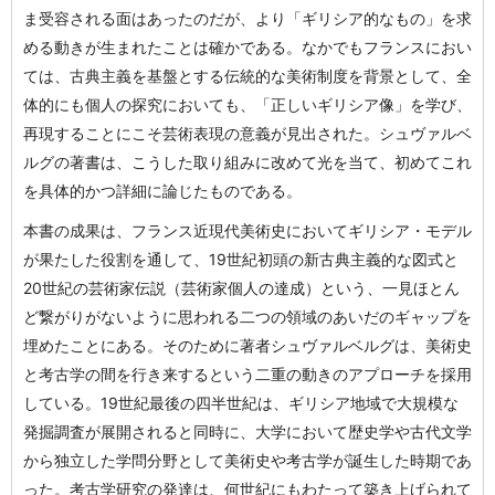
ま受容される面はあったのだが、より「ギリシア的なもの」を求
める動きが生まれたことは確かである。なかでもフランスにおい
ては、古典主義を基盤とする伝統的な美術制度を背景として、全
体的にも個人の探究においても、「正しいギリシア像」を学び、
再現することにこそ芸術表現の意義が見出された。シュヴァルベ
ルグの著書は、こうした取り組みに改めて光を当て、初めてこれ
を具体的かつ詳細に論じたものである。
本書の成果は、フランス近現代美術史においてギリシア・モデル
が果たした役割を通して、19世紀初頭の新古典主義的な図式と
20世紀の芸術家伝説（芸術家個人の達成）という、一見ほとん
ど繋がりがないように思われる二つの領域のあいだのギャップを
埋めたことにある。そのために著者シュヴァルベルグは、美術史
と考古学の間を行き来するという二重の動きのアプローチを採用
している。19世紀最後の四半世紀は、ギリシア地域で大規模な
発掘調査が展開されると同時に、大学において歴史学や古代文学
から独立した学問分野として美術史や考古学が誕生した時期であ
った。考古学研究の発達は、何世紀にもわたって築き上げられて