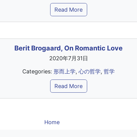
Read More
Berit Brogaard, On Romantic Love
2020年7月31日
Categories:
形而上学
,
心の哲学
,
哲学
Read More
Home