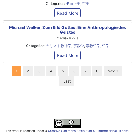
Categories:
形而上学
,
哲学
Read More
Michael Welker, Zum Bild Gottes. Eine Anthropologie des
Geistes
2021年7月22日
Categories:
キリスト教神学
,
宗教学
,
宗教哲学
,
哲学
Read More
1
2
3
4
5
6
7
8
Next »
Last
This work is licensed under a
Creative Commons Attribution 4.0 International License
.