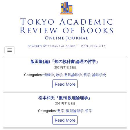
飯田隆(編)『知の教科書 論理の哲学』
2021年11月28日
Categories:
情報学
,
数学
,
数理論理学
,
哲学
,
論理学史
Read More
松本和夫『復刊 数理論理学』
2021年11月8日
Categories:
数学
,
数理論理学
,
哲学
Read More