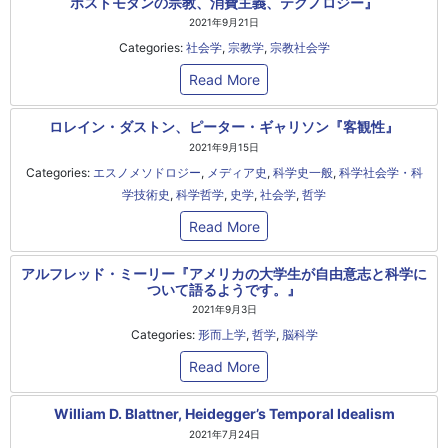
ポストモダンの宗教、消費主義、テクノロジー』
2021年9月21日
Categories:
社会学
,
宗教学
,
宗教社会学
Read More
ロレイン・ダストン、ピーター・ギャリソン『客観性』
2021年9月15日
Categories:
エスノメソドロジー
,
メディア史
,
科学史一般
,
科学社会学・科
学技術史
,
科学哲学
,
史学
,
社会学
,
哲学
Read More
アルフレッド・ミーリー『アメリカの大学生が自由意志と科学に
ついて語るようです。』
2021年9月3日
Categories:
形而上学
,
哲学
,
脳科学
Read More
William D. Blattner, Heidegger’s Temporal Idealism
2021年7月24日