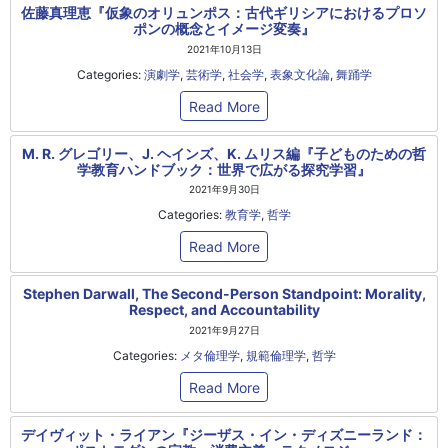
佐藤真理恵『仮象のオリュンポス：古代ギリシアにおけるプロソ
ポンの概念とイメージ変奏』
2021年10月13日
Categories:
演劇学
,
芸術学
,
社会学
,
表象文化論
,
舞踊学
Read More
M. R. グレゴリー、J. ヘインズ、K. ムリス編『子どものための哲
学教育ハンドブック：世界で広がる探究学習』
2021年9月30日
Categories:
教育学
,
哲学
Read More
Stephen Darwall, The Second-Person Standpoint: Morality,
Respect, and Accountability
2021年9月27日
Categories:
メタ倫理学
,
規範倫理学
,
哲学
Read More
デイヴィット・ライアン『ジーザス・イン・ディズニーランド：